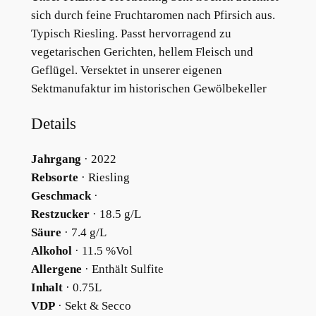
sich durch feine Fruchtaromen nach Pfirsich aus.
g
Typisch Riesling. Passt hervorragend zu
a
vegetarischen Gerichten, hellem Fleisch und
u
Geflügel. Versektet in unserer eigenen
R
Sektmanufaktur im historischen Gewölbekeller
i
e
Details
s
l
Jahrgang
· 2022
i
Rebsorte
· Riesling
n
Geschmack
·
g
Restzucker
· 18.5 g/L
S
Säure
· 7.4 g/L
e
Alkohol
· 11.5 %Vol
k
Allergene
· Enthält Sulfite
t
Inhalt
· 0.75L
T
VDP
· Sekt & Secco
r