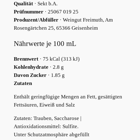
Qualität
· Sekt b.A.
o
Prüfnummer
· 25067 019 25
c
Produzent/Abfüller
· Weingut Freimuth, Am
k
Rosengärtchen 25, 65366 Geisenheim
e
n
Nährwerte je 100 mL
M
e
Brennwert
· 75 kCal (313 kJ)
n
Kohlenhydrate
· 2.8 g
g
Davon Zucker
· 1.85 g
e
Zutaten
Enthält geringfügige Mengen an Fett, gesättigten
Fettsäuren, Eiweiß und Salz
Zutaten: Trauben, Saccharose |
Antioxidationsmittel: Sulfite.
Unter Schutzatmosphäre abgefüllt