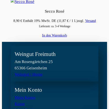
Secco Rosé
8,90
€
Enthält 19% MwSt. DE
(
11,87
€
/ 1 L)
zzgl.
Versand
Lieferzeit: ca. 3-4 Werktage
In den Warenkorb
Weingut Freimuth
Am Rosengärtchen 25
65366 Geisenheim
Weingut / Home
Mein Konto
Mein Konto
Kasse