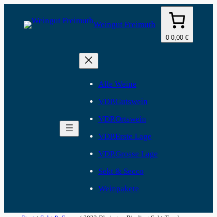
Weingut Freimuth
0
0,00 €
Alle Weine
VDP.Gutswein
VDP.Ortswein
VDP.Erste Lage
VDP.Grosse Lage
Sekt & Secco
Weinpakete